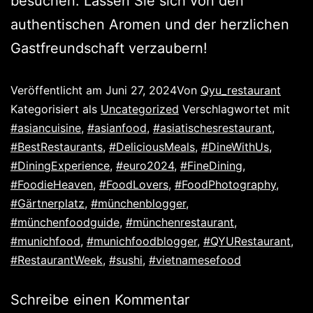
besuchen. Lassen Sie sich von den
authentischen Aromen und der herzlichen
Gastfreundschaft verzaubern!
Veröffentlicht am
Juni 27, 2024
Von
Qyu_restaurant
Kategorisiert als
Uncategorized
Verschlagwortet mit
#asiancuisine
,
#asianfood
,
#asiatischesrestaurant
,
#BestRestaurants
,
#DeliciousMeals
,
#DineWithUs
,
#DiningExperience
,
#euro2024
,
#FineDining
,
#FoodieHeaven
,
#FoodLovers
,
#FoodPhotography
,
#Gärtnerplatz
,
#münchenblogger
,
#münchenfoodguide
,
#münchenrestaurant
,
#munichfood
,
#munichfoodblogger
,
#QYURestaurant
,
#RestaurantWeek
,
#sushi
,
#vietnamesefood
Schreibe einen Kommentar