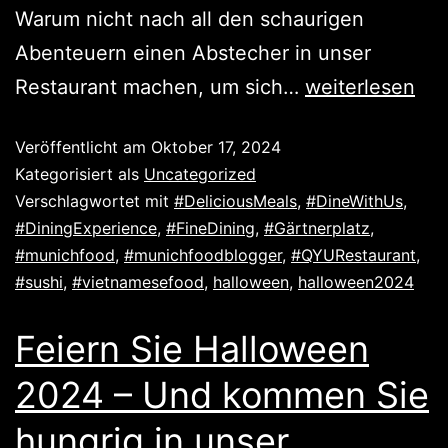
Warum nicht nach all den schaurigen
Abenteuern einen Abstecher in unser
Restaurant machen, um sich…
weiterlesen
Veröffentlicht am
Oktober 17, 2024
Kategorisiert als
Uncategorized
Verschlagwortet mit
#DeliciousMeals
,
#DineWithUs
,
#DiningExperience
,
#FineDining
,
#Gärtnerplatz
,
#munichfood
,
#munichfoodblogger
,
#QYURestaurant
,
#sushi
,
#vietnamesefood
,
halloween
,
halloween2024
Feiern Sie Halloween
2024 – Und kommen Sie
hungrig in unser