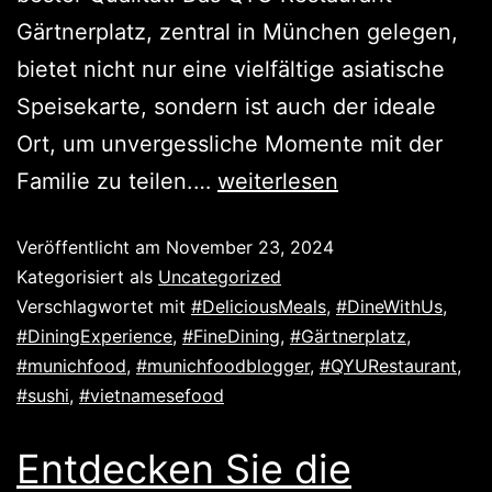
Gärtnerplatz, zentral in München gelegen,
bietet nicht nur eine vielfältige asiatische
Speisekarte, sondern ist auch der ideale
Ort, um unvergessliche Momente mit der
Familie zu teilen.…
weiterlesen
Veröffentlicht am
November 23, 2024
Kategorisiert als
Uncategorized
Verschlagwortet mit
#DeliciousMeals
,
#DineWithUs
,
#DiningExperience
,
#FineDining
,
#Gärtnerplatz
,
#munichfood
,
#munichfoodblogger
,
#QYURestaurant
,
#sushi
,
#vietnamesefood
Entdecken Sie die