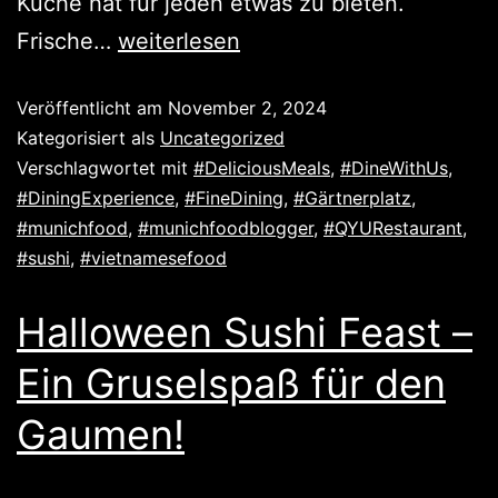
Küche hat für jeden etwas zu bieten.
Frische…
weiterlesen
Veröffentlicht am
November 2, 2024
Kategorisiert als
Uncategorized
Verschlagwortet mit
#DeliciousMeals
,
#DineWithUs
,
#DiningExperience
,
#FineDining
,
#Gärtnerplatz
,
#munichfood
,
#munichfoodblogger
,
#QYURestaurant
,
#sushi
,
#vietnamesefood
Halloween Sushi Feast –
Ein Gruselspaß für den
Gaumen!