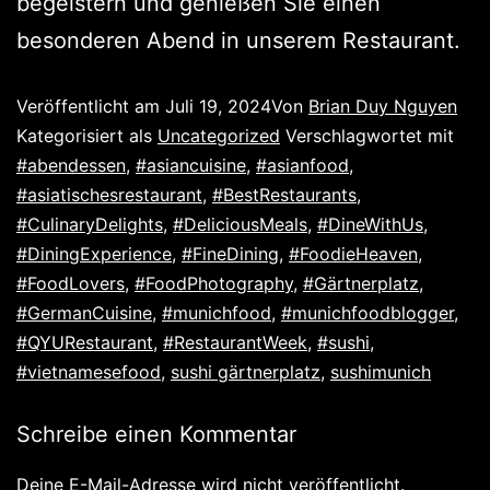
begeistern und genießen Sie einen
besonderen Abend in unserem Restaurant.
Veröffentlicht am
Juli 19, 2024
Von
Brian Duy Nguyen
Kategorisiert als
Uncategorized
Verschlagwortet mit
#abendessen
,
#asiancuisine
,
#asianfood
,
#asiatischesrestaurant
,
#BestRestaurants
,
#CulinaryDelights
,
#DeliciousMeals
,
#DineWithUs
,
#DiningExperience
,
#FineDining
,
#FoodieHeaven
,
#FoodLovers
,
#FoodPhotography
,
#Gärtnerplatz
,
#GermanCuisine
,
#munichfood
,
#munichfoodblogger
,
#QYURestaurant
,
#RestaurantWeek
,
#sushi
,
#vietnamesefood
,
sushi gärtnerplatz
,
sushimunich
Schreibe einen Kommentar
Deine E-Mail-Adresse wird nicht veröffentlicht.