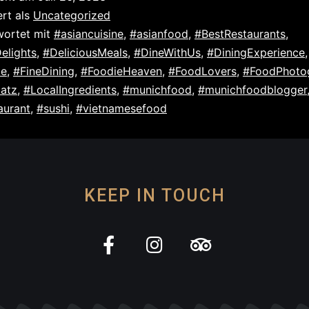
ert als
Uncategorized
wortet mit
#asiancuisine
,
#asianfood
,
#BestRestaurants
,
elights
,
#DeliciousMeals
,
#DineWithUs
,
#DiningExperience
,
te
,
#FineDining
,
#FoodieHeaven
,
#FoodLovers
,
#FoodPhoto
latz
,
#LocalIngredients
,
#munichfood
,
#munichfoodblogger
urant
,
#sushi
,
#vietnamesefood
KEEP IN TOUCH