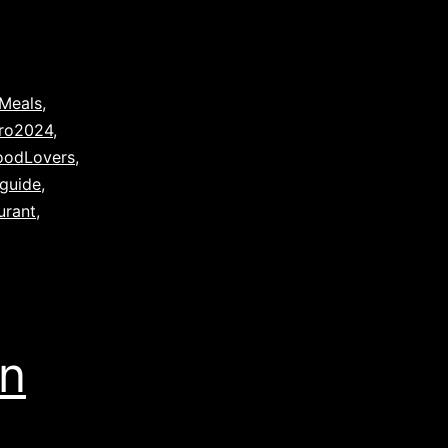
sMeals
,
ro2024
,
oodLovers
,
guide
,
urant
,
en