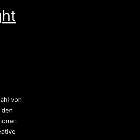
ght
zahl von
u den
tionen
eative