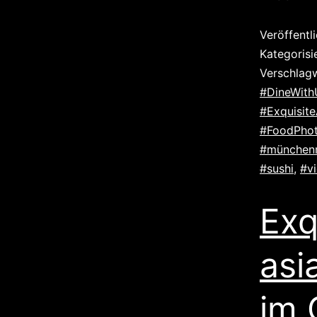
Veröffentl
Kategorisi
Verschlag
#DineWith
#Exquisite
#FoodPho
#münchenr
#sushi
,
#v
Exq
asi
im 