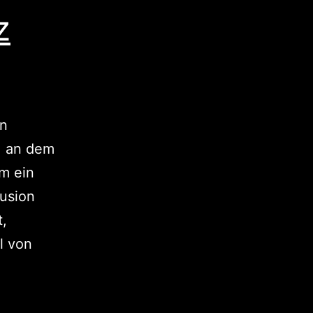
z
en
t, an dem
m ein
Fusion
t,
l von