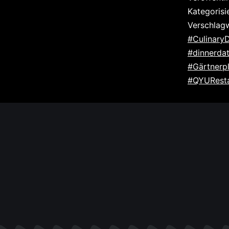
Kategorisi
Verschlag
#CulinaryD
#dinnerda
#Gärtnerp
#QYUResta