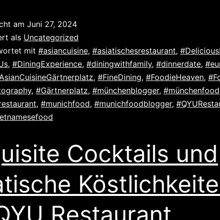
icht am
Juni 27, 2024
ert als
Uncategorized
wortet mit
#asiancuisine
,
#asiatischesrestaurant
,
#Deliciou
Us
,
#DiningExperience
,
#diningwithfamily
,
#dinnerdate
,
#eu
AsianCuisineGärtnerplatz
,
#FineDining
,
#FoodieHeaven
,
#F
tography
,
#Gärtnerplatz
,
#münchenblogger
,
#münchenfood
estaurant
,
#munichfood
,
#munichfoodblogger
,
#QYUResta
ietnamesefood
uisite Cocktails und
atische Köstlichkeit
QYU Restaurant