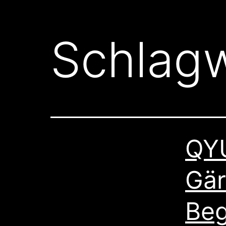
Schlag
QYU
Gär
Beg