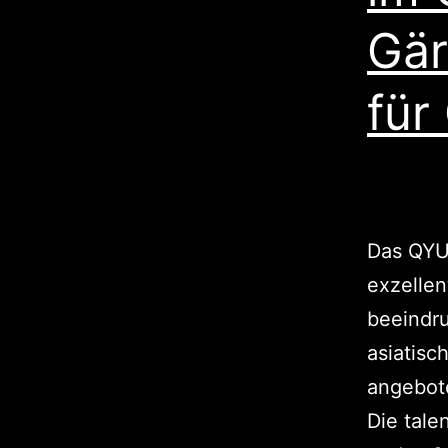
Gär
für
Das QYU 
exzellen
beeindru
asiatisc
angebote
Die tale