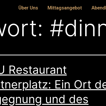
Über Uns
Mittagsangebot
Abend
wort:
#din
 Restaurant
tnerplatz: Ein Ort d
egnung und des