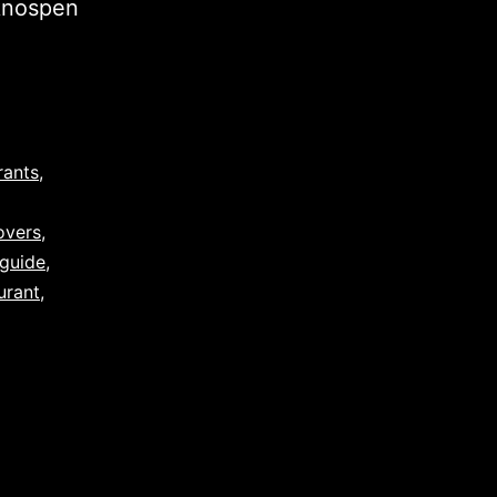
knospen
rants
,
overs
,
guide
,
urant
,