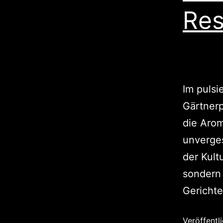
Res
Im puls
Gärtnerp
die Aro
unverges
der Kult
sondern 
Gerichte
Veröffentl