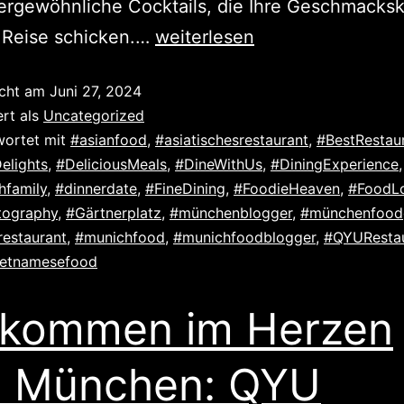
ergewöhnliche Cocktails, die Ihre Geschmacks
 Reise schicken.…
weiterlesen
icht am
Juni 27, 2024
ert als
Uncategorized
wortet mit
#asianfood
,
#asiatischesrestaurant
,
#BestRestau
elights
,
#DeliciousMeals
,
#DineWithUs
,
#DiningExperience
,
hfamily
,
#dinnerdate
,
#FineDining
,
#FoodieHeaven
,
#FoodL
tography
,
#Gärtnerplatz
,
#münchenblogger
,
#münchenfood
estaurant
,
#munichfood
,
#munichfoodblogger
,
#QYUResta
ietnamesefood
lkommen im Herzen
n München: QYU