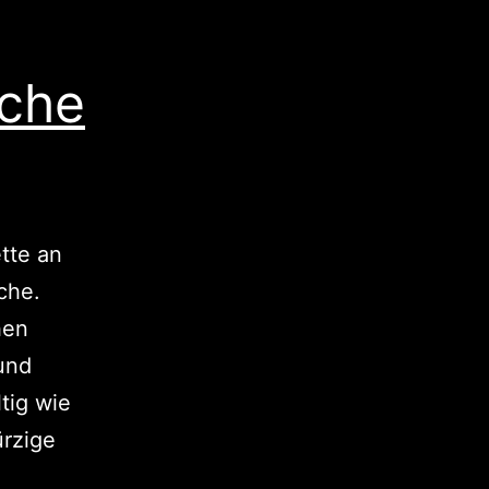
üche
tte an
che.
hen
 und
ltig wie
ürzige