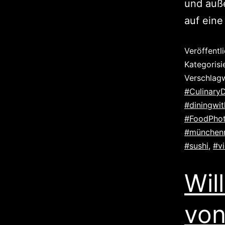
und auß
auf eine
Veröffentl
Kategorisi
Verschlag
#CulinaryD
#diningwit
#FoodPho
#münchenr
#sushi
,
#v
Wil
vo