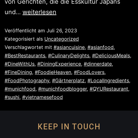
von Gerichten, die die Esskultur Japans
und…
weiterlesen
Veröffentlicht am
Juli 26, 2023
Kategorisiert als
Uncategorized
Verschlagwortet mit
#asiancuisine
,
#asianfood
,
#BestRestaurants
,
#CulinaryDelights
,
#DeliciousMeals
,
#DineWithUs
,
#DiningExperience
,
#dinnerdate
,
#FineDining
,
#FoodieHeaven
,
#FoodLovers
,
#FoodPhotography
,
#Gärtnerplatz
,
#LocalIngredients
,
#munichfood
,
#munichfoodblogger
,
#QYURestaurant
,
#sushi
,
#vietnamesefood
KEEP IN TOUCH