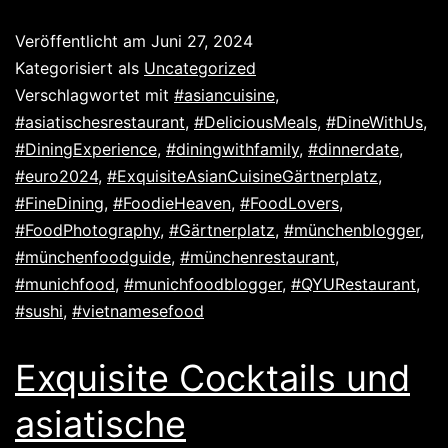
Veröffentlicht am
Juni 27, 2024
Kategorisiert als
Uncategorized
Verschlagwortet mit
#asiancuisine
,
#asiatischesrestaurant
,
#DeliciousMeals
,
#DineWithUs
,
#DiningExperience
,
#diningwithfamily
,
#dinnerdate
,
#euro2024
,
#ExquisiteAsianCuisineGärtnerplatz
,
#FineDining
,
#FoodieHeaven
,
#FoodLovers
,
#FoodPhotography
,
#Gärtnerplatz
,
#münchenblogger
,
#münchenfoodguide
,
#münchenrestaurant
,
#munichfood
,
#munichfoodblogger
,
#QYURestaurant
,
#sushi
,
#vietnamesefood
Exquisite Cocktails und
asiatische