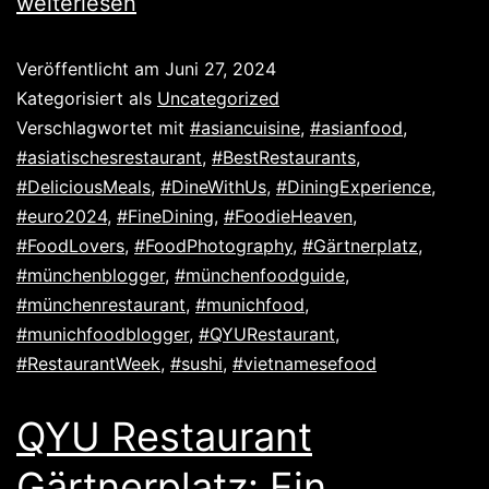
weiterlesen
Veröffentlicht am
Juni 27, 2024
Kategorisiert als
Uncategorized
Verschlagwortet mit
#asiancuisine
,
#asianfood
,
#asiatischesrestaurant
,
#BestRestaurants
,
#DeliciousMeals
,
#DineWithUs
,
#DiningExperience
,
#euro2024
,
#FineDining
,
#FoodieHeaven
,
#FoodLovers
,
#FoodPhotography
,
#Gärtnerplatz
,
#münchenblogger
,
#münchenfoodguide
,
#münchenrestaurant
,
#munichfood
,
#munichfoodblogger
,
#QYURestaurant
,
#RestaurantWeek
,
#sushi
,
#vietnamesefood
QYU Restaurant
Gärtnerplatz: Ein