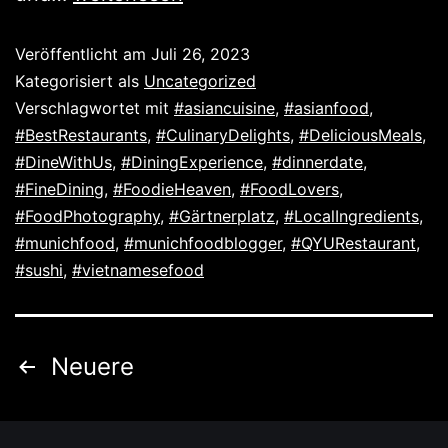
Veröffentlicht am
Juli 26, 2023
Kategorisiert als
Uncategorized
Verschlagwortet mit
#asiancuisine
,
#asianfood
,
#BestRestaurants
,
#CulinaryDelights
,
#DeliciousMeals
,
#DineWithUs
,
#DiningExperience
,
#dinnerdate
,
#FineDining
,
#FoodieHeaven
,
#FoodLovers
,
#FoodPhotography
,
#Gärtnerplatz
,
#LocalIngredients
,
#munichfood
,
#munichfoodblogger
,
#QYURestaurant
,
#sushi
,
#vietnamesefood
Neuere