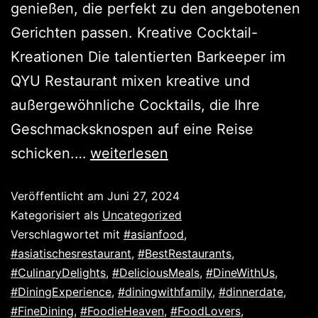
genießen, die perfekt zu den angebotenen
Gerichten passen. Kreative Cocktail-
Kreationen Die talentierten Barkeeper im
QYU Restaurant mixen kreative und
außergewöhnliche Cocktails, die Ihre
Geschmacksknospen auf eine Reise
schicken.…
weiterlesen
Veröffentlicht am
Juni 27, 2024
Kategorisiert als
Uncategorized
Verschlagwortet mit
#asianfood
,
#asiatischesrestaurant
,
#BestRestaurants
,
#CulinaryDelights
,
#DeliciousMeals
,
#DineWithUs
,
#DiningExperience
,
#diningwithfamily
,
#dinnerdate
,
#FineDining
,
#FoodieHeaven
,
#FoodLovers
,