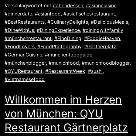
Verschlagwortet mit
#abendessen
,
#asiancuisine
#dinnerdate
,
#asianfood
,
#asiatischesrestaurant
,
#BestRestaurants
,
#CulinaryDelights
,
#DeliciousMeals
,
#DineWithUs
,
#DiningExperience
,
#diningwithfamily
#münchenrestaurant
,
#FineDining
,
#FoodieHeaven
,
#FoodLovers
,
#FoodPhotography
,
#Gärtnerplatz
,
#GermanCuisine
,
#münchenfoodguide
#münchenblogger
,
#munichfood
,
#munichfoodblogger
,
#QYURestaurant
,
#RestaurantWeek
,
#sushi
,
#vietnamesefood
Willkommen im Herzen
von München: QYU
Restaurant Gärtnerplatz